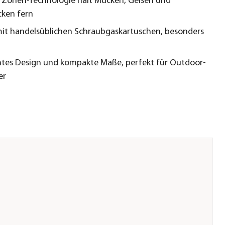
e Zonen-Technologie hält Mücken, Gelsen und
ken fern
mit handelsüblichen Schraubgaskartuschen, besonders
chtes Design und kompakte Maße, perfekt für Outdoor-
er