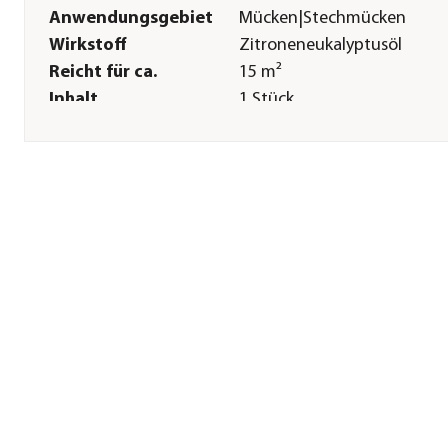
Anwendungsgebiet
Mücken|Stechmücken
Wirkstoff
Zitroneneukalyptusöl
Reicht für ca.
15 m²
Inhalt
1 Stück
Einsatzbereich
Outdoor
Sonstiges
Marke
Thermacell
Warnhinweis
Anwendung durch nicht
berufliche Anwender
zulässig.|Biozidprodukte
vorsichtig verwenden. Vor
Gebrauch stets Etikett und
Produktinformationen lesen
Bitte beachten Sie die
Warnhinweise und -symbole
der Gebrauchsanleitung.|D