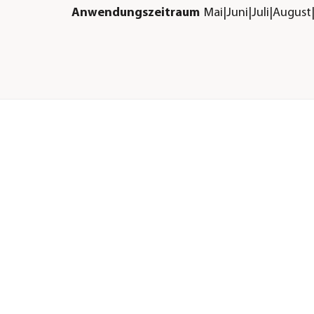
Anwendungszeitraum
Mai|Juni|Juli|Augus
Herstellerangaben
Land
DE
Firma
SBM Life Science G
E-Mail
produktsicherheit@
company.com
Straße
Raiffeisenstraße
Hausnummer
15a
.
Postleitzahl
40764
Stadt
Langenfeld
 in
arf