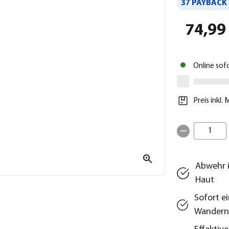
37 PAYBACK 
74,99
Online sof
Preis inkl.
1
Abwehr i
Haut
Sofort e
Wander