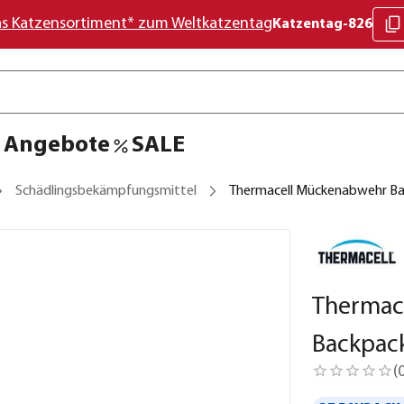
as Katzensortiment* zum Weltkatzentag
Katzentag-826
Angebote
SALE
Schädlingsbekämpfungsmittel
Thermacell Mückenabwehr Bac
Thermac
Backpack
(