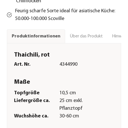
Chiliflocken
Feurig scharfe Sorte ideal für asiatische Küche:
50.000-100.000 Scoville
Über das Produkt
Hinweise
Produktinformationen
Thaichili, rot
Art. Nr.
4344990
Maße
Topfgröße
10,5 cm
Liefergröße ca.
25 cm exkl.
Pflanztopf
Wuchshöhe ca.
30-60 cm
Merkmale