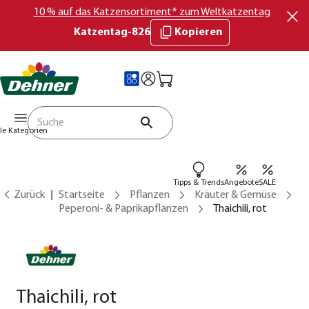
10 % auf das Katzensortiment* zum Weltkatzentag
Katzentag-826
Kopieren
lle Kategorien
Tipps & Trends
Angebote
SALE
Zurück
Startseite
Pflanzen
Kräuter & Gemüse
Peperoni- & Paprikapflanzen
Thaichili, rot
Thaichili, rot