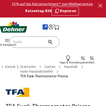
10 % auf das Katzensortiment* zum Weltkatzentag
Katzentag-826
Kopieren
lle Kategorien
Tipps & Trends
Angebote
SALE
Zurück
Startseite
Garten
Haushalt
mehr Haushaltshelfer
TFA Funk-Thermometer Prisma