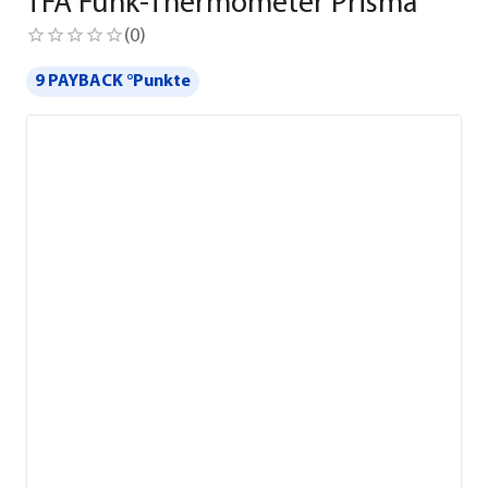
TFA Funk-Thermometer Prisma
(
0
)
9 PAYBACK °Punkte