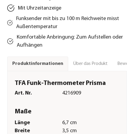
Mit Uhrzeitanzeige
Funksender mit bis zu 100 m Reichweite misst
Außentemperatur
Komfortable Anbringung: Zum Aufstellen oder
Aufhängen
Über das Produkt
Bewert
Produktinformationen
TFA Funk-Thermometer Prisma
Art. Nr.
4216909
Maße
Länge
6,7 cm
Breite
3,5 cm