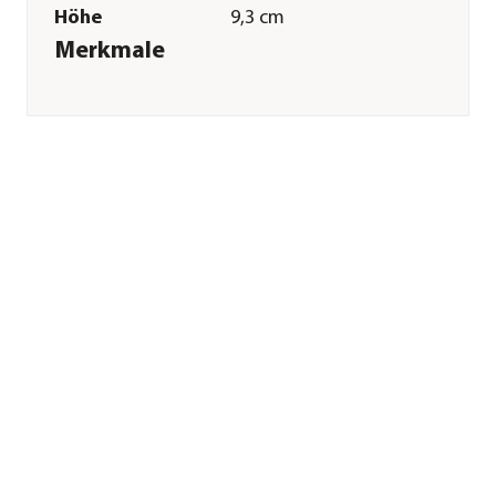
Höhe
9,3 cm
Merkmale
Farbe
Schwarz
Materialien
Kunststoff
Sonstiges
Marke
TFA
Lieferumfang
inkl. Basisstation,
Temperatursender,
Bedienungsanleitung
/ ohne Batterien
Herstellerangaben
Land
DE
Firma
TFA Dostmann
GmbH & Co.KG
E-Mail
info@tfa-