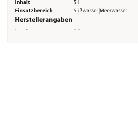
Inhalt
5 l
Einsatzbereich
Süßwasser|Meerwasser
Herstellerangaben
Land
DE
Firma
Tetra GmbH
E-Mail
service@tetra.net
Straße
Herrenteich
Hausnummer
78
Postleitzahl
49324
Stadt
Melle