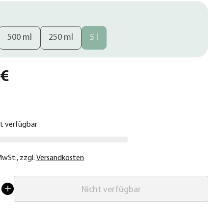
500 ml
250 ml
5 l
 €
ht verfügbar
 MwSt.
,
zzgl.
Versandkosten
Nicht verfügbar