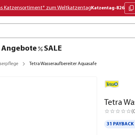
as Katzensortiment* zum Weltkatzentag
Katzentag-826
Angebote
SALE
serpflege
Tetra Wasseraufbereiter Aquasafe
Tetra Wa
(
31 PAYBACK 