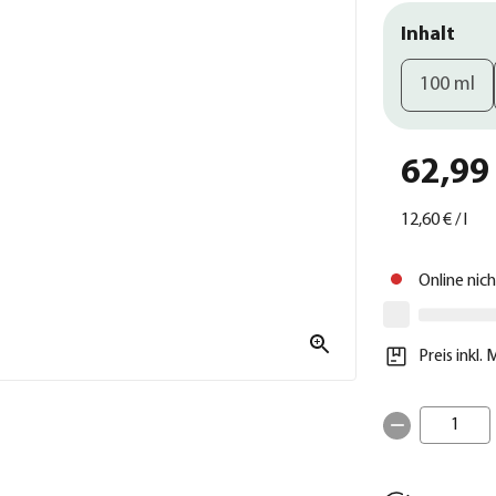
Inhalt
100 ml
62,99
12,60 €
/
l
Online nic
Preis inkl.
1