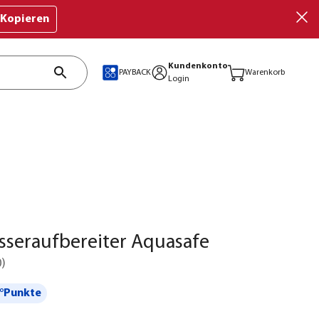
Kopieren
Kundenkonto
PAYBACK
Warenkorb
Login
sseraufbereiter Aquasafe
0
)
°Punkte