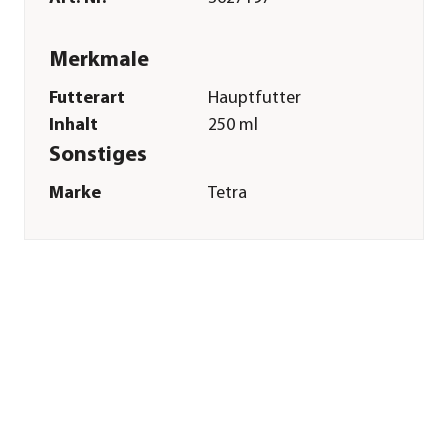
Merkmale
Futterart
Hauptfutter
Inhalt
250 ml
Sonstiges
Marke
Tetra
Tierart
Wasserschildkröten
Herstellerangaben
Land
DE
Firma
Tetra GmbH
E-Mail
service@tetra.net
Straße
Herrenteich
Hausnummer
78
Postleitzahl
49324