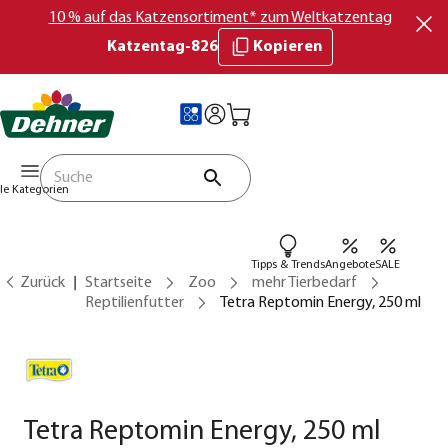
10 % auf das Katzensortiment* zum Weltkatzentag
Katzentag-826
Kopieren
lle Kategorien
Tipps & Trends
Angebote
SALE
Zurück
Startseite
Zoo
mehr Tierbedarf
Reptilienfutter
Tetra Reptomin Energy, 250 ml
Tetra Reptomin Energy, 250 ml