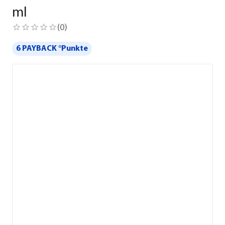
ml
(
0
)
6 PAYBACK °Punkte