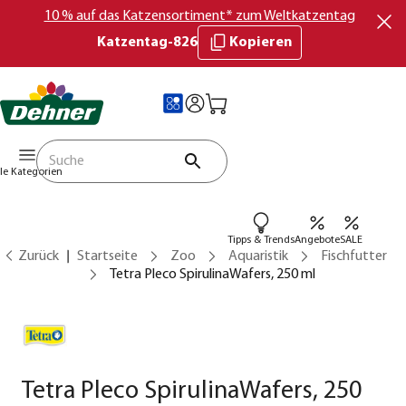
10 % auf das Katzensortiment* zum Weltkatzentag
Katzentag-826
Kopieren
lle Kategorien
Tipps & Trends
Angebote
SALE
Zurück
Startseite
Zoo
Aquaristik
Fischfutter
Tetra Pleco SpirulinaWafers, 250 ml
Tetra Pleco SpirulinaWafers, 250