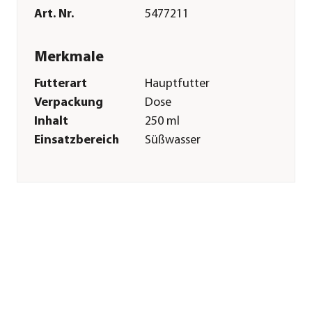
Art. Nr.
5477211
Merkmale
Futterart
Hauptfutter
Verpackung
Dose
Inhalt
250 ml
Einsatzbereich
Süßwasser
Sonstiges
Marke
Tetra
Tierart
Zierfische
Herstellerangaben
Land
DE
Firma
Tetra GmbH
E-Mail
service@tetra.net
Straße
Herrenteich