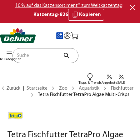
10 % auf das Katzensortiment* zum Weltkatzentag
Katzentag-826
Kopieren
lle Kategorien
Tipps & Trends
Angebote
SALE
Zurück
Startseite
Zoo
Aquaristik
Fischfutter
Tetra Fischfutter TetraPro Algae Multi-Crisps
Tetra Fischfutter TetraPro Algae