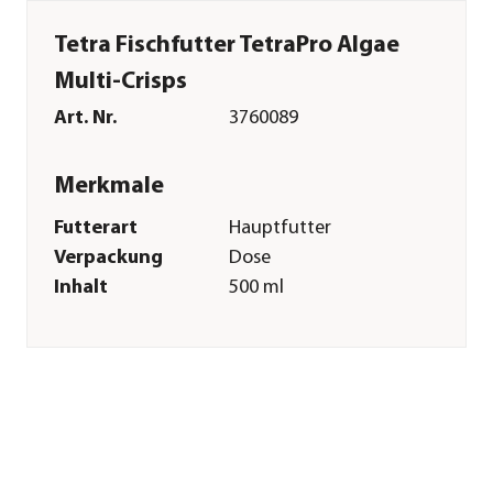
Tetra Fischfutter TetraPro Algae
Multi-Crisps
Art. Nr.
3760089
Merkmale
Futterart
Hauptfutter
Verpackung
Dose
Inhalt
500 ml
Einsatzbereich
Süßwasser
Sonstiges
Marke
Tetra
Tierart
Zierfische
Herstellerangaben