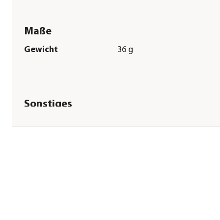
Maße
Gewicht
36 g
Sonstiges
Marke
Tetra
Tierart
Fische|Zierfische