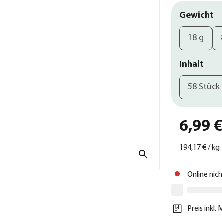
Gewicht
18 g
Inhalt
58 Stück
6,99 
194,17 €
/
kg
Online nic
Preis inkl.