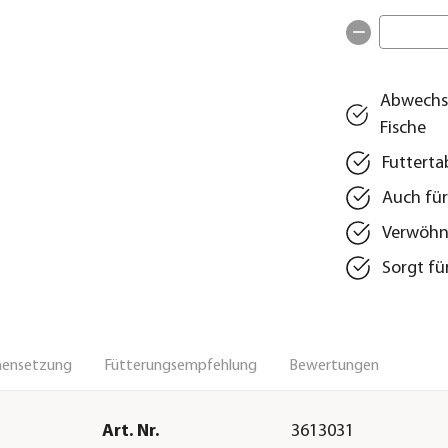
Abwechsl
Fische
Futterta
Auch für
Verwöhn
Sorgt fü
ensetzung
Fütterungsempfehlung
Bewertungen
Art. Nr.
3613031