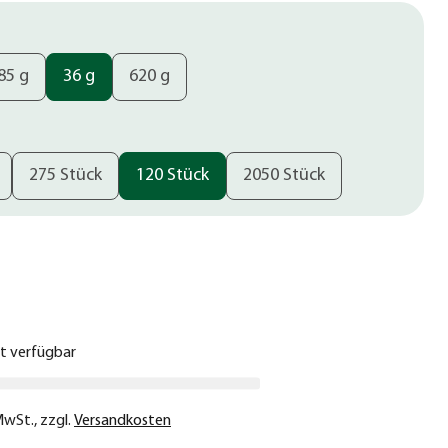
85 g
36 g
620 g
275 Stück
120 Stück
2050 Stück
€
ht verfügbar
 MwSt.
,
zzgl.
Versandkosten