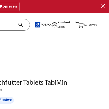
Kopieren
Kundenkonto
PAYBACK
Warenkorb
Login
schfutter Tablets TabiMin
0
)
Punkte