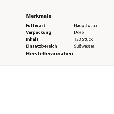
Merkmale
Futterart
Hauptfutter
Verpackung
Dose
Inhalt
120 Stück
Einsatzbereich
Süßwasser
Herstellerangaben
Land
DE
Firma
Tetra GmbH
E-Mail
service@tetra.net
Straße
Herrenteich
Hausnummer
78
Postleitzahl
49324
Stadt
Melle