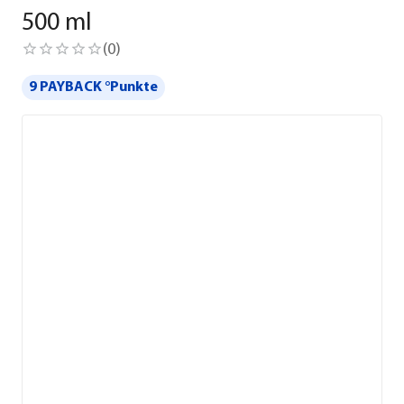
500 ml
(
0
)
9 PAYBACK °Punkte