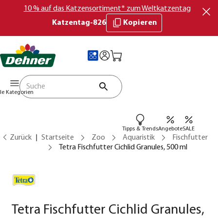
10 % auf das Katzensortiment* zum Weltkatzentag
Katzentag-826
Kopieren
lle Kategorien
Tipps & Trends
Angebote
SALE
Zurück
Startseite
Zoo
Aquaristik
Fischfutter
Tetra Fischfutter Cichlid Granules, 500 ml
Tetra Fischfutter Cichlid Granules,