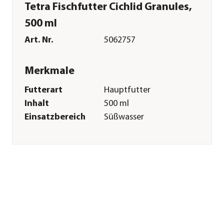
Tetra Fischfutter Cichlid Granules,
500 ml
Art. Nr.
5062757
Merkmale
Futterart
Hauptfutter
Inhalt
500 ml
Einsatzbereich
Süßwasser
Sonstiges
Marke
Tetra
Tierart
Cichliden|Zierfische
Herstellerangaben
Land
DE
Firma
Tetra GmbH