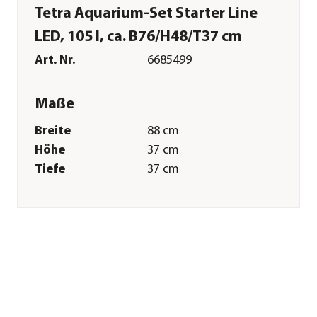
Tetra Aquarium-Set Starter Line
LED, 105 l, ca. B76/H48/T37 cm
Art. Nr.
6685499
Maße
Breite
88 cm
Höhe
37 cm
Tiefe
37 cm
Volumen
105 l
Glasstärke
6 mm
Merkmale
Farbe
Schwarz
Materialien
Glas|Kunststoff
Einsatzbereich
Süßwasser
Technische Details