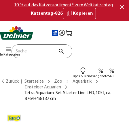
10 % auf das Katzensortiment* zum Weltkatzentag
Katzentag-826
Kopieren
lle Kategorien
Tipps & Trends
Angebote
SALE
Zurück
Startseite
Zoo
Aquaristik
Einsteiger Aquarien
Tetra Aquarium-Set Starter Line LED, 105 l, ca.
B76/H48/T37 cm