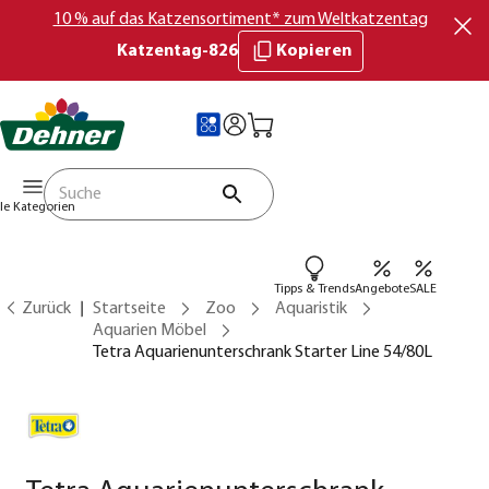
10 % auf das Katzensortiment* zum Weltkatzentag
Katzentag-826
Kopieren
lle Kategorien
Tipps & Trends
Angebote
SALE
Zurück
Startseite
Zoo
Aquaristik
Aquarien Möbel
Tetra Aquarienunterschrank Starter Line 54/80L