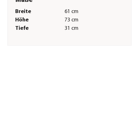
Maße
Breite
61 cm
Höhe
73 cm
Tiefe
31 cm
Merkmale
Farbe
Schwarz
Sonstiges
Marke
Tetra
Herstellerangaben
Land
DE
Firma
Tetra GmbH
E-Mail
service@tetra.net
Straße
Herrenteich
Hausnummer
78
Postleitzahl
49324