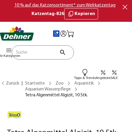
10 % auf das Katzensortiment* zum Weltkatzentag
Katzentag-826
Kopieren
lle Kategorien
Tipps & Trends
Angebote
SALE
Zurück
Startseite
Zoo
Aquaristik
Aquarium Wasserpflege
Tetra Algenmittel Algizit, 10 Stk.