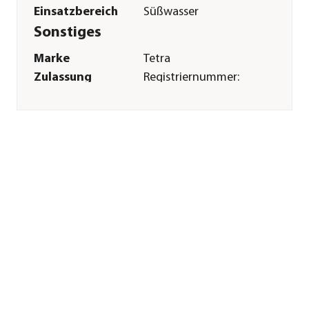
Einsatzbereich
Süßwasser
Sonstiges
Marke
Tetra
Zulassung
Registriernummer:
N-22496
Tierart
Fische
Warnhinweis
Biozidprodukte
vorsichtig
verwenden. Vor
Gebrauch stets
Etikett und
Produktinformationen
lesen. Bitte beachten
Sie die Warnhinweise
und -symbole in der
Gebrauchsanleitung.