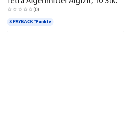
Tetra Algenmittel Algizit, 10 Stk.
(
0
)
3 PAYBACK °Punkte