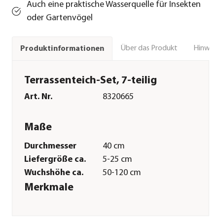
Auch eine praktische Wasserquelle für Insekten
oder Gartenvögel
Über das Produkt
Hinweise
Produktinformationen
Terrassenteich-Set, 7-teilig
Art. Nr.
8320665
Maße
Durchmesser
40 cm
Liefergröße ca.
5-25 cm
Wuchshöhe ca.
50-120 cm
Merkmale
Farbe
Lemon
Blütezeit
Mai|Juni|Juli|August|Septembe