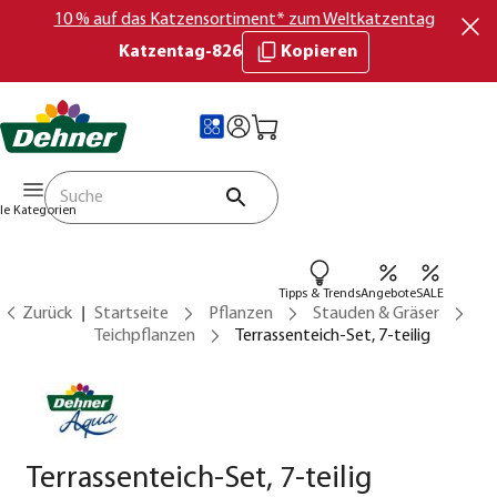
10 % auf das Katzensortiment* zum Weltkatzentag
Katzentag-826
Kopieren
lle Kategorien
Tipps & Trends
Angebote
SALE
Zurück
Startseite
Pflanzen
Stauden & Gräser
Teichpflanzen
Terrassenteich-Set, 7-teilig
Terrassenteich-Set, 7-teilig