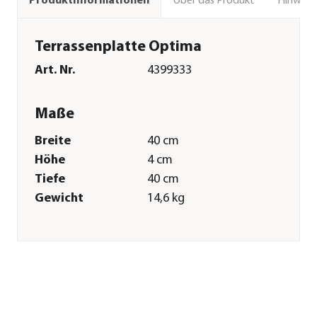
Über das Produkt
Hinweise
Produktinformationen
Terrassenplatte Optima
Art. Nr.
4399333
Maße
Breite
40 cm
Höhe
4 cm
Tiefe
40 cm
Gewicht
14,6 kg
Merkmale
Farbe
Grau
Materialien
Stein
Form
Quadratisch
Einsatzbereich
Outdoor