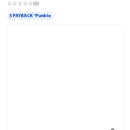
(
0
)
5 PAYBACK °Punkte