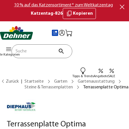
10 % auf das Katzensortiment* zum Weltkatzentag
Katzentag-826
Kopieren
lle Kategorien
Tipps & Trends
Angebote
SALE
Zurück
Startseite
Garten
Gartenausstattung
Steine & Terrassenplatten
Terrassenplatte Optima
Terrassenplatte Optima