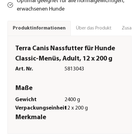
Optimal geeignet für alle normalgewichtigen,
erwachsenen Hunde
Über das Produkt
Zusamm
Produktinformationen
Terra Canis Nassfutter für Hunde
Classic-Menüs, Adult, 12 x 200 g
Art. Nr.
5813043
Maße
Gewicht
2400 g
Verpackungseinheit
12 x 200 g
Merkmale
Sorte
Kaninchen
Futterart
Nassfutter