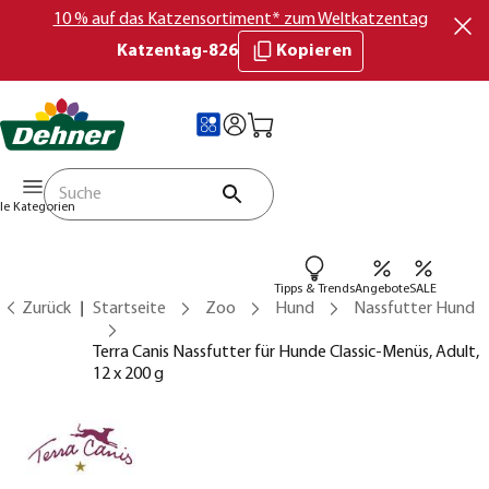
10 % auf das Katzensortiment* zum Weltkatzentag
Katzentag-826
Kopieren
lle Kategorien
Tipps & Trends
Angebote
SALE
Zurück
Startseite
Zoo
Hund
Nassfutter Hund
Terra Canis Nassfutter für Hunde Classic-Menüs, Adult,
12 x 200 g