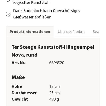
recycelter Kunststoff
Dank Bodenloch kann überschüssiges
Gießwasser abfließen
Über das Produkt
Bewert
Produktinformationen
Ter Steege Kunststoff-Hängeampel
Nova, rund
Art. Nr.
6696520
Maße
Höhe
12 cm
Durchmesser
25 cm
Gewicht
490 g
Innenmaß Höhe
11 cm