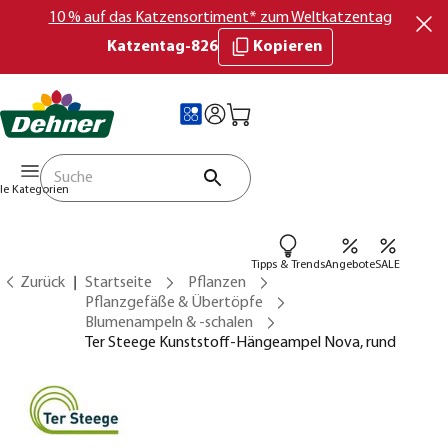
10 % auf das Katzensortiment* zum Weltkatzentag
Katzentag-826
Kopieren
lle Kategorien
Tipps & Trends
Angebote
SALE
Zurück
Startseite
Pflanzen
Pflanzgefäße & Übertöpfe
Blumenampeln & -schalen
Ter Steege Kunststoff-Hängeampel Nova, rund