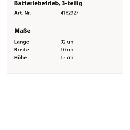
Batteriebetrieb, 3-teilig
Art. Nr.
4162327
Maße
Länge
92 cm
Breite
10 cm
Höhe
12 cm
Gewicht
1,6 kg
Merkmale
Farbe
Silber
Materialien
Edelstahl
Sonstiges
Marke
tepro
Herstellerangaben