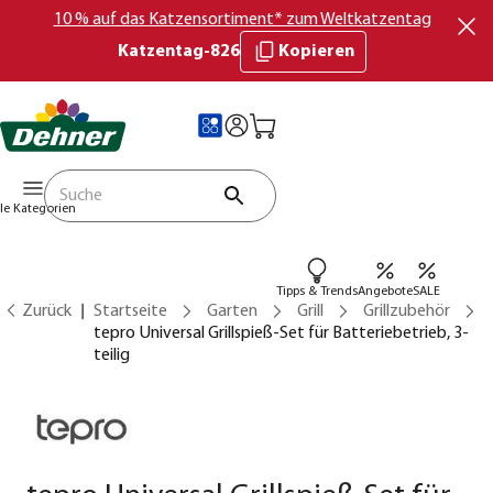
10 % auf das Katzensortiment* zum Weltkatzentag
Katzentag-826
Kopieren
lle Kategorien
Tipps & Trends
Angebote
SALE
Zurück
Startseite
Garten
Grill
Grillzubehör
tepro Universal Grillspieß-Set für Batteriebetrieb, 3-
teilig