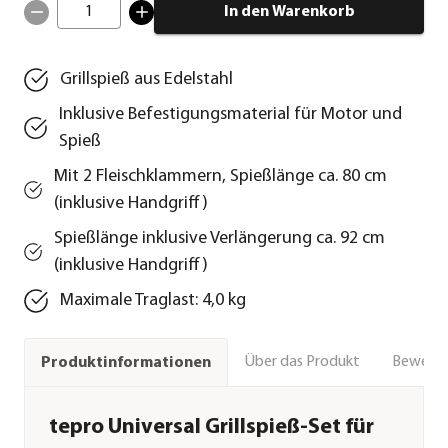
1
In den Warenkorb
Grillspieß aus Edelstahl
Inklusive Befestigungsmaterial für Motor und
Spieß
Mit 2 Fleischklammern, Spießlänge ca. 80 cm
(inklusive Handgriff)
Spießlänge inklusive Verlängerung ca. 92 cm
(inklusive Handgriff)
Maximale Traglast: 4,0 kg
Über das Produkt
Bewert
Produktinformationen
tepro Universal Grillspieß-Set für