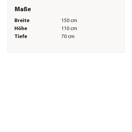
Maße
Breite
150 cm
Höhe
110 cm
Tiefe
70 cm
Gewicht
1,7 kg
Merkmale
Farbe
Beige
Materialien
Polyester
Sonstiges
Marke
tepro
Herstellerangaben
Land
DE
Firma
TEST RITE tepro
GmbH