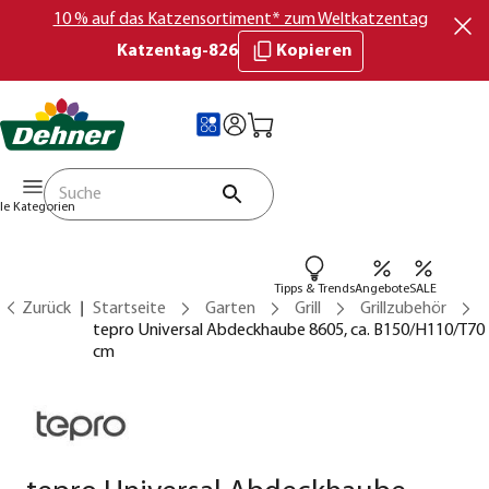
10 % auf das Katzensortiment* zum Weltkatzentag
Katzentag-826
Kopieren
lle Kategorien
Tipps & Trends
Angebote
SALE
Zurück
Startseite
Garten
Grill
Grillzubehör
tepro Universal Abdeckhaube 8605, ca. B150/H110/T70
cm