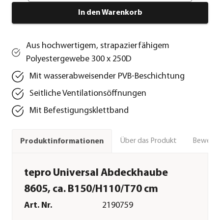
In den Warenkorb
Aus hochwertigem, strapazierfähigem
Polyestergewebe 300 x 250D
Mit wasserabweisender PVB-Beschichtung
Seitliche Ventilationsöffnungen
Mit Befestigungsklettband
Über das Produkt
Bewert
Produktinformationen
tepro Universal Abdeckhaube
8605, ca. B150/H110/T70 cm
Art. Nr.
2190759