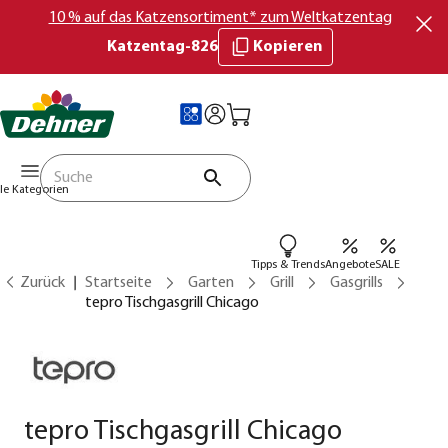
10 % auf das Katzensortiment* zum Weltkatzentag
Katzentag-826
Kopieren
lle Kategorien
Tipps & Trends
Angebote
SALE
Zurück
Startseite
Garten
Grill
Gasgrills
tepro Tischgasgrill Chicago
tepro Tischgasgrill Chicago