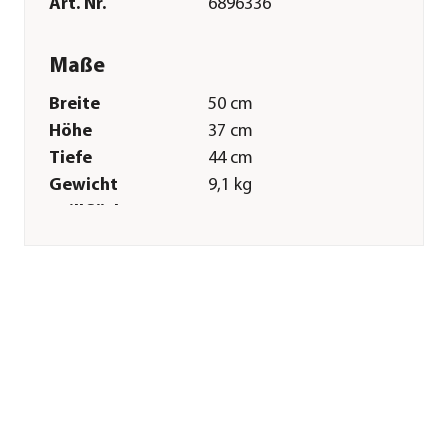
Art. Nr.
6896336
Maße
Breite
50 cm
Höhe
37 cm
Tiefe
44 cm
Gewicht
9,1 kg
Grillfläche
46 x 35 cm
Merkmale
Farbe
Silber
Materialien
Edelstahl
Technische Details
Leistung
3 kW
Anzahl Brenner
2 Stück
Sonstiges