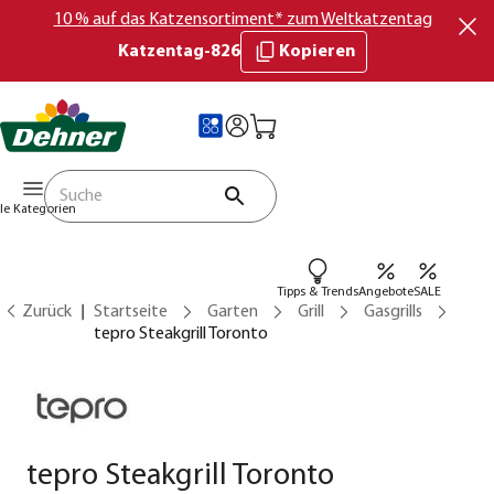
10 % auf das Katzensortiment* zum Weltkatzentag
Katzentag-826
Kopieren
lle Kategorien
Tipps & Trends
Angebote
SALE
Zurück
Startseite
Garten
Grill
Gasgrills
tepro Steakgrill Toronto
tepro Steakgrill Toronto