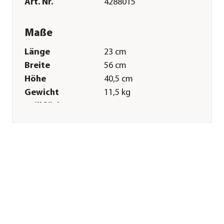
Art. Nr.
4288015
Maße
Länge
23 cm
Breite
56 cm
Höhe
40,5 cm
Gewicht
11,5 kg
Grillfläche
31,5 x 15,4 cm
Merkmale
Farbe
Silber
Materialien
Edelstahl
Technische Details
Leistung
3 kW
Sonstiges
Marke
tepro