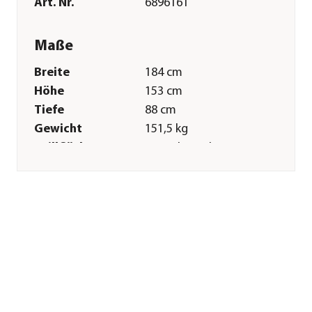
Art. Nr.
6896161
Maße
Breite
184 cm
Höhe
153 cm
Tiefe
88 cm
Gewicht
151,5 kg
Grillfläche
Hauptbrennkammer:
97,5 x 44 cm, Seiten-
Brennkammer: 48 x
37 cm
Merkmale
Farbe
Schwarz
Materialien
Gusseisen|Edelstahl
Oberfläche
emailliert|feuerfest
Sonstiges