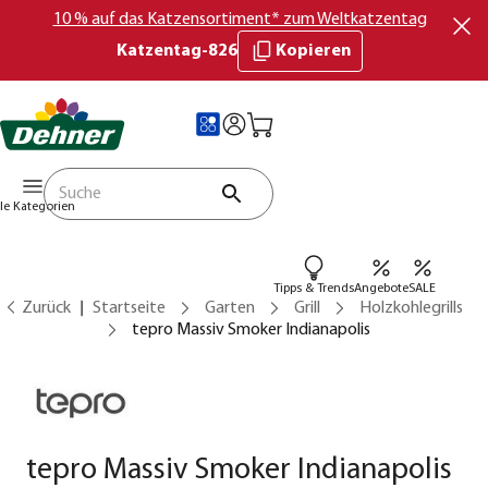
10 % auf das Katzensortiment* zum Weltkatzentag
Katzentag-826
Kopieren
lle Kategorien
Tipps & Trends
Angebote
SALE
Zurück
Startseite
Garten
Grill
Holzkohlegrills
tepro Massiv Smoker Indianapolis
tepro Massiv Smoker Indianapolis