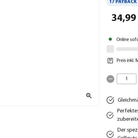
17 PAYBACK 
34,99
Online sof
Preis inkl.
1
Gleichmä
Perfekte
zubereit
Der spez