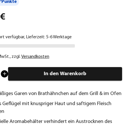
°Punkte
 €
ort verfügbar, Lieferzeit: 5-6 Werktage
 MwSt.
,
zzgl.
Versandkosten
In den Warenkorb
ßiges Garen von Brathähnchen auf dem Grill & im Ofen
s Geflügel mit knuspriger Haut und saftigem Fleisch
en
ielle Aromabehälter verhindert ein Austrocknen des