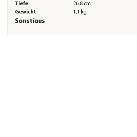
Tiefe
26,8 cm
Gewicht
1,1 kg
Sonstiges
Marke
tepro
Lieferumfang
Inkl. Aromabehälter und
Deckel