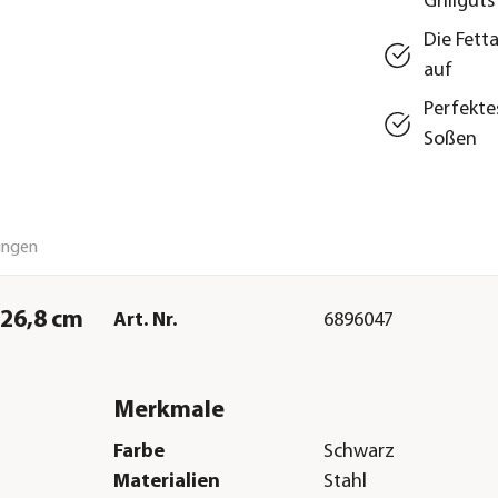
Grillguts
Die Fett
auf
Perfekte
Soßen
ungen
T26,8 cm
Art. Nr.
6896047
Merkmale
Farbe
Schwarz
Materialien
Stahl