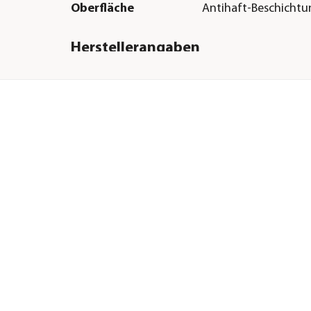
Oberfläche
Antihaft-Beschichtu
Herstellerangaben
Land
DE
Firma
TEST RITE tepro Gm
E-Mail
service@testritetepr
Straße
Carl-Zeiss-Straße
Hausnummer
8
Postleitzahl
63322
Stadt
Rödermark