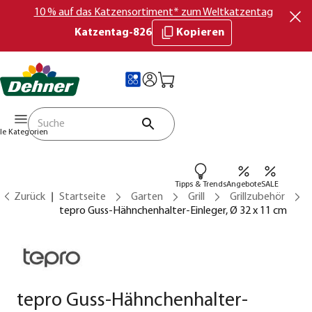
10 % auf das Katzensortiment* zum Weltkatzentag
Katzentag-826
Kopieren
lle Kategorien
Tipps & Trends
Angebote
SALE
Zurück
Startseite
Garten
Grill
Grillzubehör
tepro Guss-Hähnchenhalter-Einleger, Ø 32 x 11 cm
tepro Guss-Hähnchenhalter-