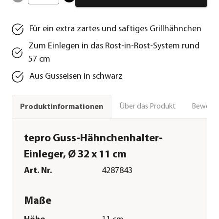
Für ein extra zartes und saftiges Grillhähnchen
Zum Einlegen in das Rost-in-Rost-System rund
57 cm
Aus Gusseisen in schwarz
Über das Produkt
Bewert
Produktinformationen
tepro Guss-Hähnchenhalter-
Einleger, Ø 32 x 11 cm
Art. Nr.
4287843
Maße