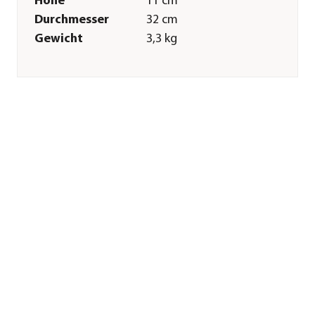
Höhe
11 cm
Durchmesser
32 cm
Gewicht
3,3 kg
Merkmale
Farbe
Schwarz
Materialien
Gusseisen
Sonstiges
Marke
tepro
Herstellerangaben
Land
DE
Firma
TEST RITE tepro
GmbH
E-Mail
service@testritetepro.de
Straße
Carl-Zeiss-Straße
Hausnummer
8
Postleitzahl
63322