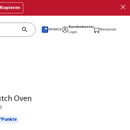
Kopieren
Kundenkonto
PAYBACK
Warenkorb
Login
utch Oven
0
)
°Punkte