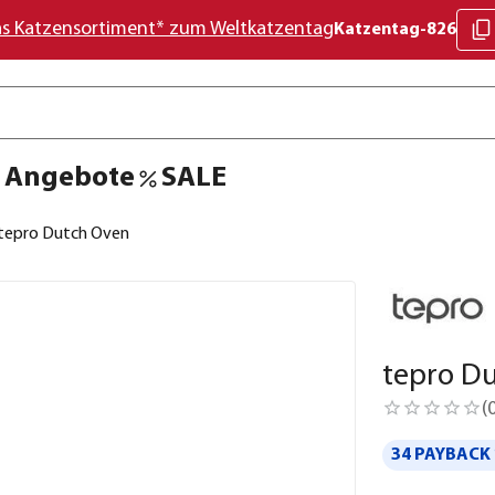
as Katzensortiment* zum Weltkatzentag
Katzentag-826
Angebote
SALE
tepro Dutch Oven
tepro D
(
34 PAYBACK 