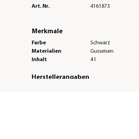
Art. Nr.
4161873
Merkmale
Farbe
Schwarz
Materialien
Gusseisen
Inhalt
4 l
Herstellerangaben
Land
DE
Firma
TEST RITE tepro Gm
E-Mail
service@testritetepr
Straße
Carl-Zeiss-Straße
Hausnummer
8
Postleitzahl
63322