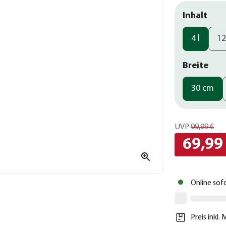
Inhalt
4 l
12
Breite
30 cm
UVP
99,99 €
69,99
Online sof
Preis inkl.