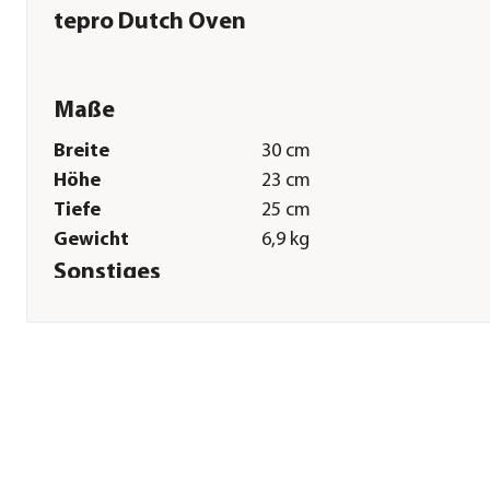
tepro Dutch Oven
Maße
Breite
30 cm
Höhe
23 cm
Tiefe
25 cm
Gewicht
6,9 kg
Sonstiges
Marke
tepro