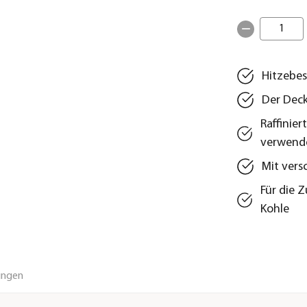
1
Hitzebes
Der Deck
Raffinier
verwend
Mit vers
Für die 
Kohle
ungen