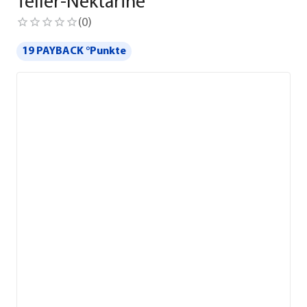
Teller-Nektarine
(
0
)
19 PAYBACK °Punkte