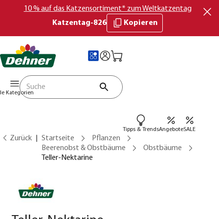
10 % auf das Katzensortiment* zum Weltkatzentag
Katzentag-826
Kopieren
lle Kategorien
Tipps & Trends
Angebote
SALE
Zurück
Startseite
Pflanzen
Beerenobst & Obstbäume
Obstbäume
Teller-Nektarine