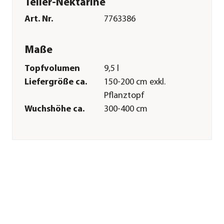
Teller-Nektarine
Art. Nr.
7763386
Maße
Topfvolumen
9,5 l
Liefergröße ca.
150-200 cm exkl.
Pflanztopf
Wuchshöhe ca.
300-400 cm
Merkmale
Farbe
Hellrot|Apricot
Blütezeit
März|April
Erntezeit
Juli|August
Befruchter
Selbstbefruchter
Wuchsform
Busch|kompakt
Besonderheiten
Insektenfreundlich|Blütenschm