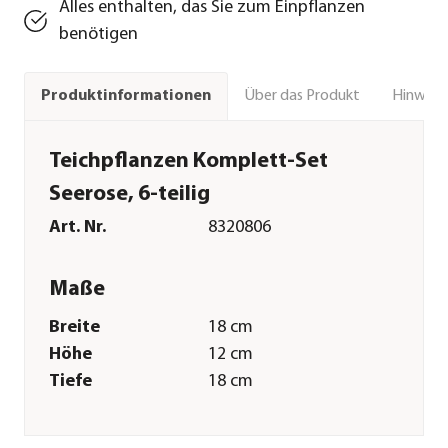
Alles enthalten, das Sie zum Einpflanzen
benötigen
Über das Produkt
Hinweise
Produktinformationen
Teichpflanzen Komplett-Set
Seerose, 6-teilig
Art. Nr.
8320806
Maße
Breite
18 cm
Höhe
12 cm
Tiefe
18 cm
Liefergröße ca.
5-25 cm
Merkmale