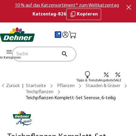
10 % auf das Katzensortiment* zum Weltkatzentag
Katzentag-826
Kopieren
lle Kategorien
Tipps & Trends
Angebote
SALE
Zurück
Startseite
Pflanzen
Stauden & Gräser
Teichpflanzen
Teichpflanzen Komplett-Set Seerose, 6-teilig