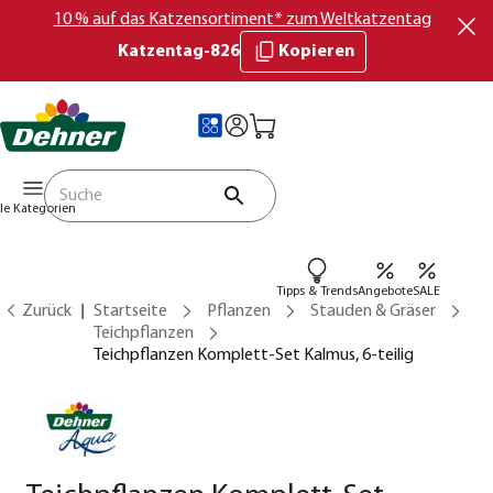
10 % auf das Katzensortiment* zum Weltkatzentag
Katzentag-826
Kopieren
lle Kategorien
Tipps & Trends
Angebote
SALE
Zurück
Startseite
Pflanzen
Stauden & Gräser
Teichpflanzen
Teichpflanzen Komplett-Set Kalmus, 6-teilig