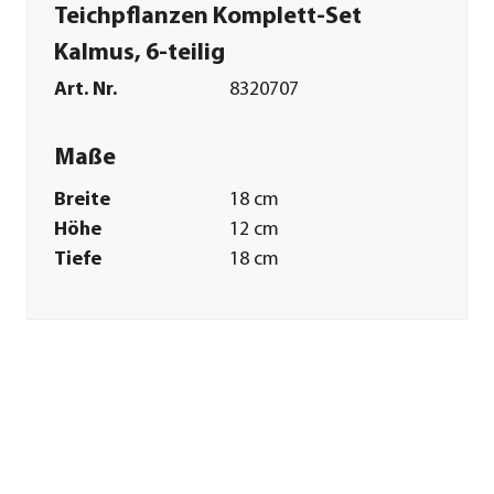
Teichpflanzen Komplett-Set
Kalmus, 6-teilig
Art. Nr.
8320707
Maße
Breite
18 cm
Höhe
12 cm
Tiefe
18 cm
Liefergröße ca.
5-25 cm
Wuchshöhe ca.
50-70 cm
Merkmale
Farbe
Grün
Blütezeit
Juni|Juli
Wuchsform
aufrecht
Besonderheiten
Farbiges Laub