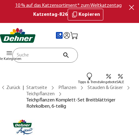
10 % auf das Katzensortiment* zum Weltkatzentag
Katzentag-826
Kopieren
lle Kategorien
Tipps & Trends
Angebote
SALE
Zurück
Startseite
Pflanzen
Stauden & Gräser
Teichpflanzen
Teichpflanzen Komplett-Set Breitblättriger
Rohrkolben, 6-teilig