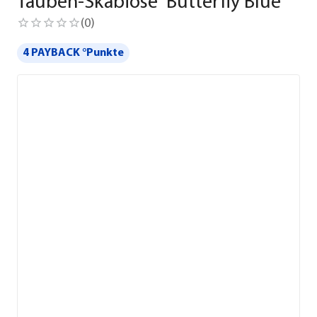
Tauben-Skabiose 'Butterfly Blue'
(
0
)
4 PAYBACK °Punkte