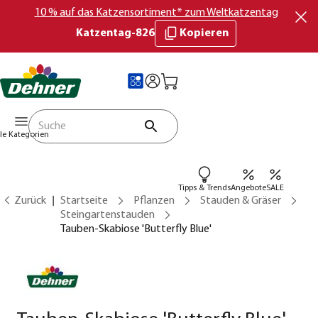
10 % auf das Katzensortiment* zum Weltkatzentag
Katzentag-826
Kopieren
lle Kategorien
Tipps & Trends
Angebote
SALE
Zurück
Startseite
Pflanzen
Stauden & Gräser
Steingartenstauden
Tauben-Skabiose 'Butterfly Blue'