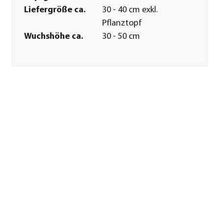
Liefergröße ca.
30 - 40 cm exkl.
Pflanztopf
Wuchshöhe ca.
30 - 50 cm
Merkmale
Farbe
Lila
Blütezeit
Juli|August|September
Wuchsform
horstartig
Besonderheiten
Insektenfreundlich|heimische
Art
Lebenszyklus
mehrjährig
Pflege
Standort
hell|sonnig
Bodenbeschaffenheit
durchlässig
Winterhart
Ja
Sonstiges