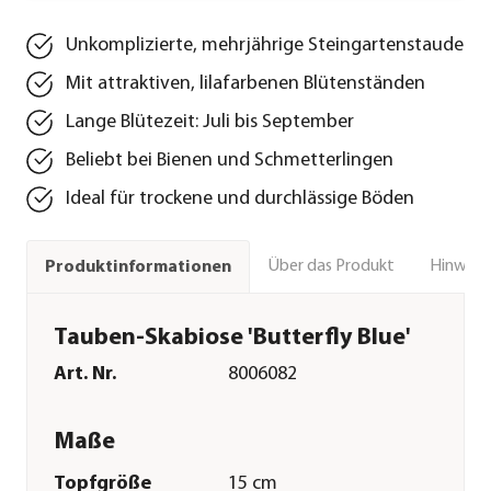
Unkomplizierte, mehrjährige Steingartenstaude
Mit attraktiven, lilafarbenen Blütenständen
Lange Blütezeit: Juli bis September
Beliebt bei Bienen und Schmetterlingen
Ideal für trockene und durchlässige Böden
Über das Produkt
Hinweise
Produktinformationen
Tauben-Skabiose 'Butterfly Blue'
Art. Nr.
8006082
Maße
Topfgröße
15 cm