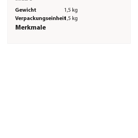
Gewicht
1,5 kg
Verpackungseinheit
1,5 kg
Merkmale
Sorte
Fisch
Futterart
Trockenfutter
Spezialfutter
Getreidefrei|Allergiker|Glutenfr
Verpackung
Beutel
Sonstiges
Marke
Tales & Tails
Tierart
Hunde
Lebensphase
Adult
Herstellerangaben
Land
DE
Firma
Tales&Tails