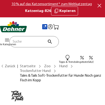
10 % auf das Katzensortiment* zum Weltkatzentag
Katzentag-826
Kopieren
lle Kategorien
Tipps & Trends
Angebote
SALE
Zurück
Startseite
Zoo
Hund
Trockenfutter Hund
Tales & Tails Soft-Trockenfutter für Hunde Noch ganz
Fisch im Kopp