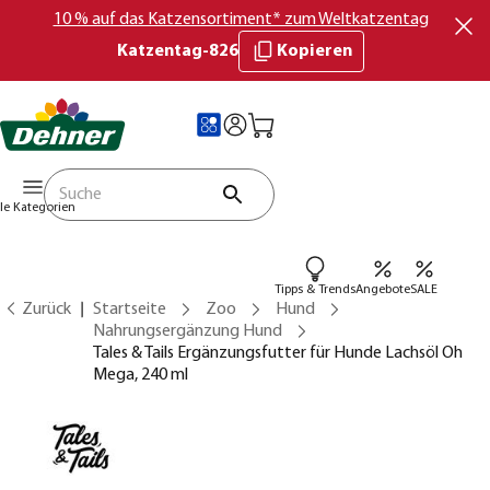
10 % auf das Katzensortiment* zum Weltkatzentag
Katzentag-826
Kopieren
lle Kategorien
Tipps & Trends
Angebote
SALE
Zurück
Startseite
Zoo
Hund
Nahrungsergänzung Hund
Tales & Tails Ergänzungsfutter für Hunde Lachsöl Oh
Mega, 240 ml