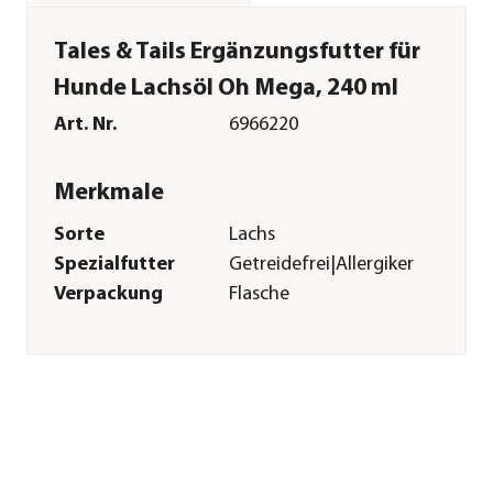
Tales & Tails Ergänzungsfutter für
Hunde Lachsöl Oh Mega, 240 ml
Art. Nr.
6966220
Merkmale
Sorte
Lachs
Spezialfutter
Getreidefrei|Allergiker
Verpackung
Flasche
Inhalt
240 ml
Sonstiges
Marke
Tales & Tails
Tierart
Hunde
Lebensphase
Adult|Welpen|Junior|Senior
Herstellerangaben