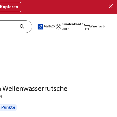
Kopieren
Kundenkonto
PAYBACK
Warenkorb
Login
a Wellenwasserrutsche
0
)
°Punkte