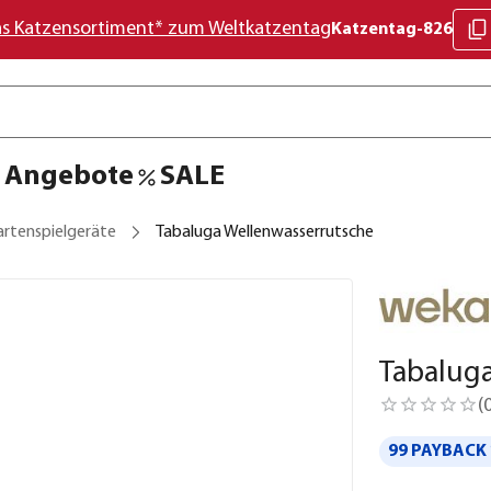
as Katzensortiment* zum Weltkatzentag
Katzentag-826
Angebote
SALE
artenspielgeräte
Tabaluga Wellenwasserrutsche
Tabalug
(
99 PAYBACK 