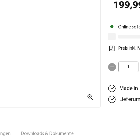
199,9
Online sof
Preis inkl.
1
Made in
Lieferu
ungen
Downloads & Dokumente