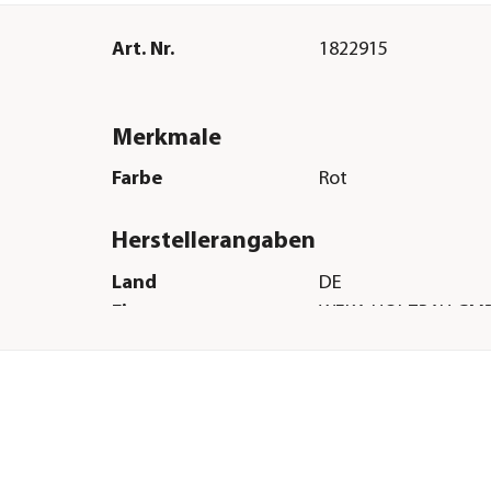
Art. Nr.
1822915
Merkmale
Farbe
Rot
Herstellerangaben
Land
DE
Firma
WEKA HOLZBAU GM
E-Mail
info@weka-holzbau
Straße
Johannesstr.
Hausnummer
16
Postleitzahl
17033
Stadt
Neubrandenburg