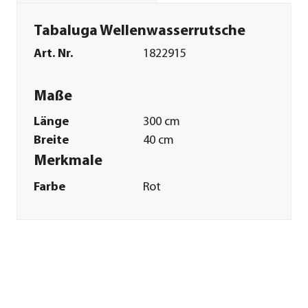
Tabaluga Wellenwasserrutsche
Art. Nr.
1822915
Maße
Länge
300 cm
Breite
40 cm
Merkmale
Farbe
Rot
Sonstiges
Marke
Weka
Garantie
2 Jahr(e)
Herstellerangaben
Land
DE