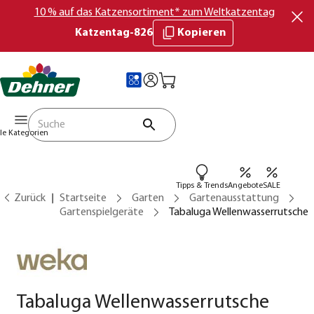
10 % auf das Katzensortiment* zum Weltkatzentag
Katzentag-826
Kopieren
lle Kategorien
Tipps & Trends
Angebote
SALE
Zurück
Startseite
Garten
Gartenausstattung
Gartenspielgeräte
Tabaluga Wellenwasserrutsche
Tabaluga Wellenwasserrutsche