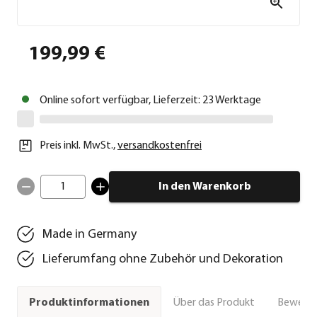
199,99 €
Online sofort verfügbar, Lieferzeit: 23 Werktage
Preis inkl. MwSt.
,
versandkostenfrei
1
In den Warenkorb
Made in Germany
Lieferumfang ohne Zubehör und Dekoration
Über das Produkt
Bewert
Produktinformationen