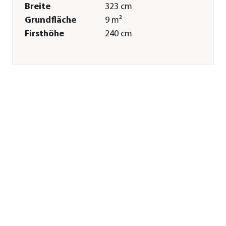
Breite
323 cm
Grundfläche
9 m²
Firsthöhe
240 cm
Merkmale
Farbe
Natur
Materialien
Nadelholz
Oberfläche
naturbelassen
Dachbelag
keine
Dacheindeckung
Sonstiges
Marke
Weka
Zertifizierung
Made in Germany
Garantie
5 Jahr(e)
Montagezustand
Lieferung erfolgt
zerlegt