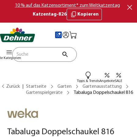
10 % auf das Katzensortiment* zum Weltkatzentag
Katzentag-826
Kopieren
lle Kategorien
Tipps & Trends
Angebote
SALE
Zurück
Startseite
Garten
Gartenausstattung
Gartenspielgeräte
Tabaluga Doppelschaukel 816
Tabaluga Doppelschaukel 816