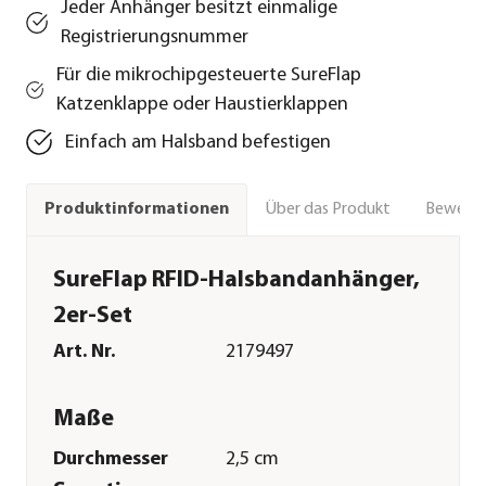
Jeder Anhänger besitzt einmalige
Registrierungsnummer
Für die mikrochipgesteuerte SureFlap
Katzenklappe oder Haustierklappen
Einfach am Halsband befestigen
Über das Produkt
Bewert
Produktinformationen
SureFlap RFID-Halsbandanhänger,
2er-Set
Art. Nr.
2179497
Maße
Durchmesser
2,5 cm