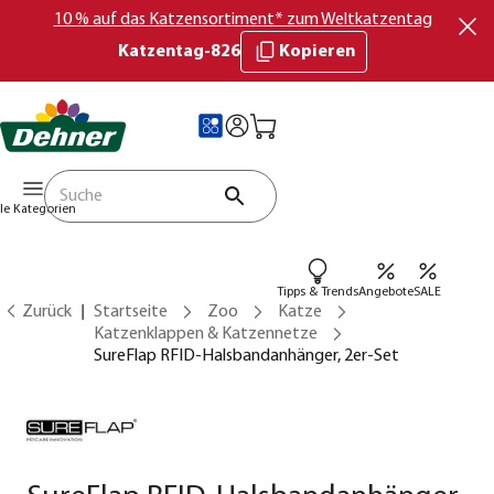
10 % auf das Katzensortiment* zum Weltkatzentag
Katzentag-826
Kopieren
lle Kategorien
Tipps & Trends
Angebote
SALE
Zurück
Startseite
Zoo
Katze
Katzenklappen & Katzennetze
SureFlap RFID-Halsbandanhänger, 2er-Set