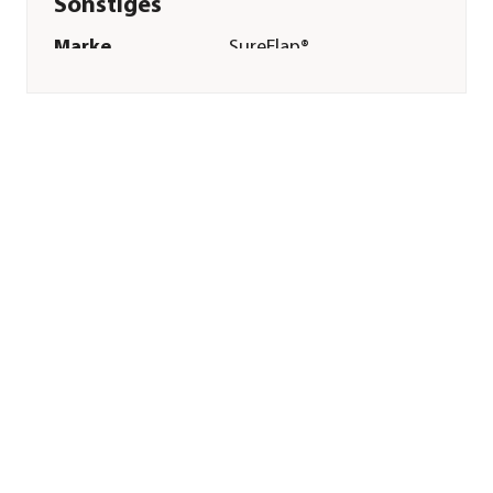
Sonstiges
Marke
SureFlap®
Tierart
Katzen|Hunde
Herstellerangaben
Land
DE
Firma
TRIXIE
Heimtierbedarf
GmbH & Co. KG
E-Mail
vertrieb@trixie.de
Straße
Industriestr.
Hausnummer
32
Postleitzahl
24963
Stadt
Tarp