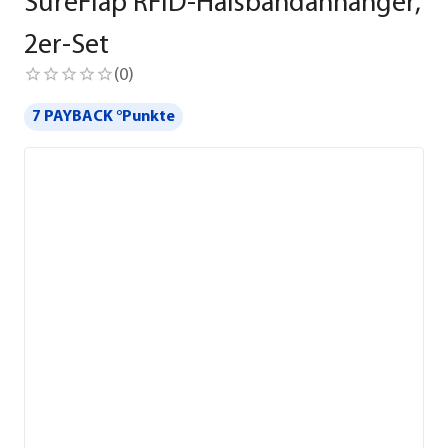
SureFlap RFID-Halsbandanhänger,
2er-Set
(
0
)
7 PAYBACK °Punkte