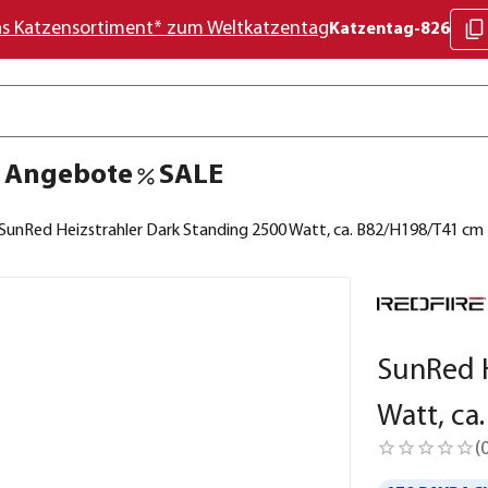
as Katzensortiment* zum Weltkatzentag
Katzentag-826
Angebote
SALE
SunRed Heizstrahler Dark Standing 2500 Watt, ca. B82/H198/T41 cm
SunRed H
Watt, ca
(