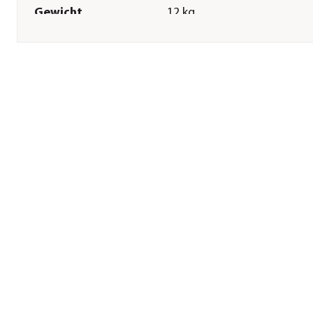
Gewicht
12 kg
Technische Details
Leistung
2500 W
Stromqülle
Strom