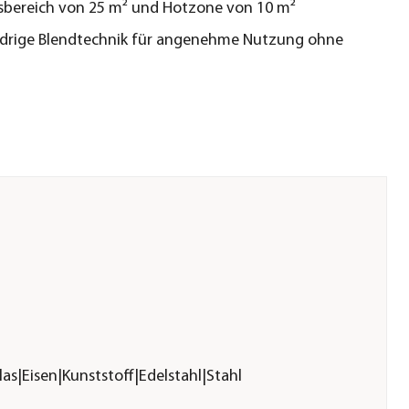
sbereich von 25 m² und Hotzone von 10 m²
edrige Blendtechnik für angenehme Nutzung ohne
s|Eisen|Kunststoff|Edelstahl|Stahl