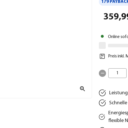
179 PAYBACK
359,9
Online sof
Preis inkl.
1
Leistung
Schnelle
Energies
flexible