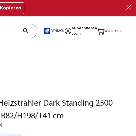
Kopieren
Kundenkonto
PAYBACK
Warenkorb
Login
eizstrahler Dark Standing 2500
. B82/H198/T41 cm
0
)