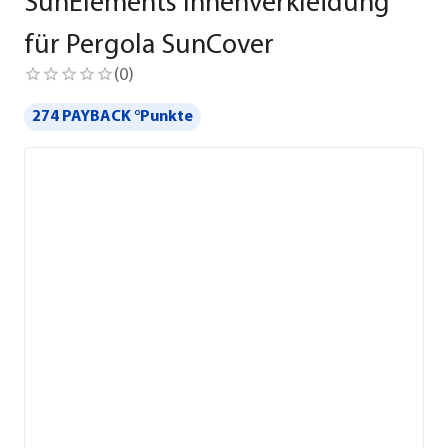
SunElements Innenverkleidung
für Pergola SunCover
(
0
)
274 PAYBACK °Punkte