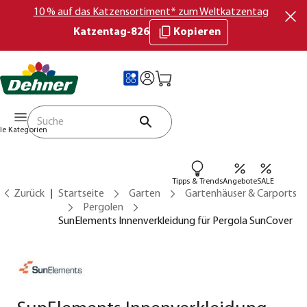
10 % auf das Katzensortiment* zum Weltkatzentag
Katzentag-826
Kopieren
lle Kategorien
Tipps & Trends
Angebote
SALE
Zurück
Startseite
Garten
Gartenhäuser & Carports
Pergolen
SunElements Innenverkleidung für Pergola SunCover