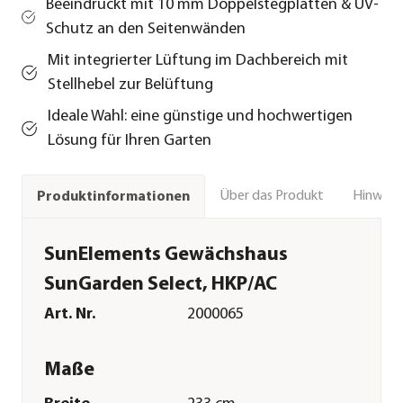
Beeindruckt mit 10 mm Doppelstegplatten & UV-
Schutz an den Seitenwänden
Mit integrierter Lüftung im Dachbereich mit
Stellhebel zur Belüftung
Ideale Wahl: eine günstige und hochwertigen
Lösung für Ihren Garten
Über das Produkt
Hinweise
Produktinformationen
SunElements Gewächshaus
SunGarden Select, HKP/AC
Art. Nr.
2000065
Maße