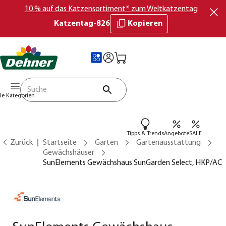
10 % auf das Katzensortiment* zum Weltkatzentag
Katzentag-826
Kopieren
lle Kategorien
Tipps & Trends
Angebote
SALE
Zurück
Startseite
Garten
Gartenausstattung
Gewächshäuser
SunElements Gewächshaus SunGarden Select, HKP/AC