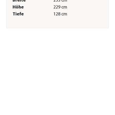
Breite
233 cm
Höhe
229 cm
Tiefe
128 cm
Gewicht
185 kg
Innenmaß Breite
218 cm
Innenmaß Höhe
213 cm
Innenmaß Tiefe
113 cm
Grundfläche
3 m²
Türhöhe
197 cm
Türbreite
90 cm
Wandstärke
10 mm
Merkmale
Farbe
Anthrazit
Materialien
Aluminium
Oberfläche
Pulver-Beschichtung
Form
Flachdach
Verglasungsart
Polycarbonat 10