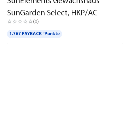
SunElements Gewächshaus
SunGarden Select, HKP/AC
(
0
)
1.767 PAYBACK °Punkte