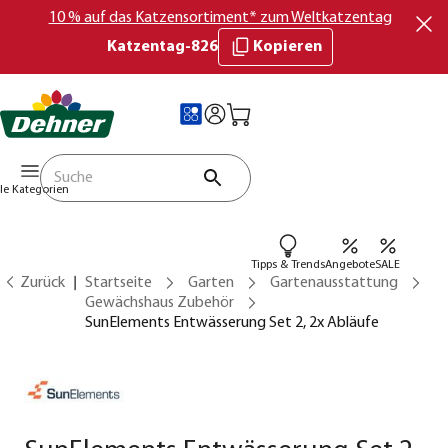
10 % auf das Katzensortiment* zum Weltkatzentag
Katzentag-826
Kopieren
lle Kategorien
Tipps & Trends
Angebote
SALE
Zurück
Startseite
Garten
Gartenausstattung
Gewächshaus Zubehör
SunElements Entwässerung Set 2, 2x Abläufe