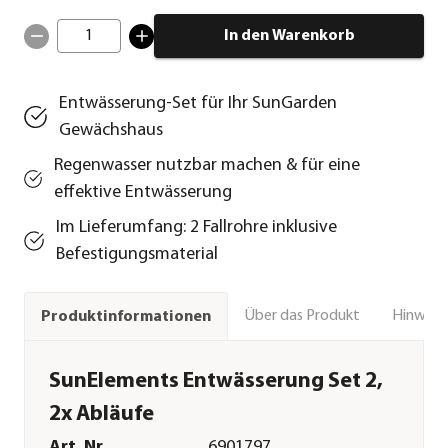
1
In den Warenkorb
Entwässerung-Set für Ihr SunGarden
Gewächshaus
Regenwasser nutzbar machen & für eine
effektive Entwässerung
Im Lieferumfang: 2 Fallrohre inklusive
Befestigungsmaterial
Über das Produkt
Hinweise
Produktinformationen
SunElements Entwässerung Set 2,
2x Abläufe
Art. Nr.
6901797