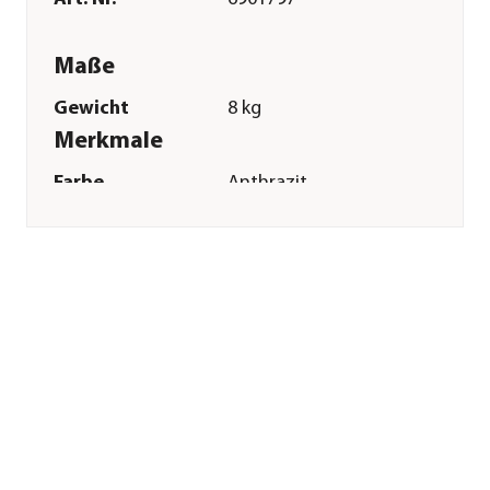
Maße
Gewicht
8 kg
Merkmale
Farbe
Anthrazit
Sonstiges
Marke
SunElements
Garantie
5 Jahr(e)
Lieferumfang
2 Fallrohre,
Befestigungsmaterial
Hinweis
Hersteller-
Farbbezeichnung:
anthrazit-metallic
Montagezustand
Lieferung erfolgt