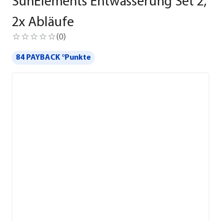
SunElements Entwässerung Set 2,
2x Abläufe
(
0
)
84 PAYBACK °Punkte