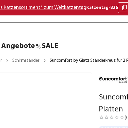
as Katzensortiment* zum Weltkatzentag
Katzentag-826
Angebote
SALE
r
Schirmständer
Suncomfort by Glatz Ständerkreuz für 2 
Suncomfo
Platten
(