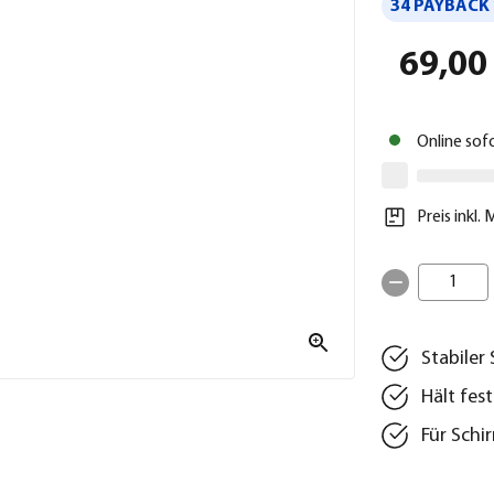
34 PAYBACK 
69,00
Online sof
Preis inkl.
1
Stabiler
Hält fes
Für Schi