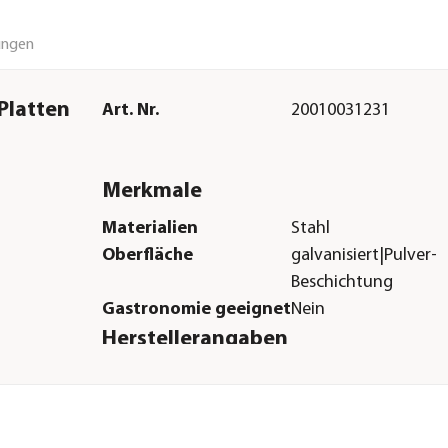
ungen
Platten
Art. Nr.
20010031231
Merkmale
Materialien
Stahl
Oberfläche
galvanisiert|Pulver-
Beschichtung
Gastronomie geeignet
Nein
Herstellerangaben
Land
CH
Firma
Glatz AG
E-Mail
info@suncomfort.c