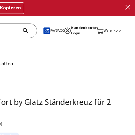
Kopieren
Kundenkonto
PAYBACK
Warenkorb
Login
Platten
rt by Glatz Ständerkreuz für 2
0
)