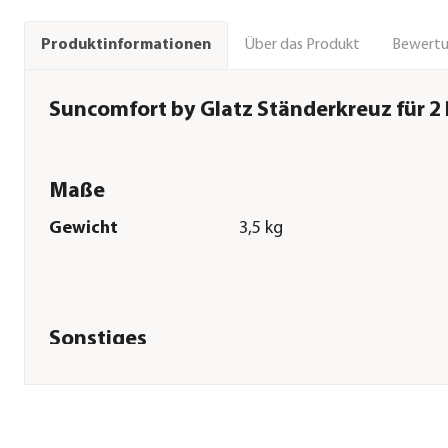
Über das Produkt
Bewert
Produktinformationen
Suncomfort by Glatz Ständerkreuz für 2 
Maße
Gewicht
3,5 kg
Sonstiges
Marke
Suncomfort
Lieferumfang
exkl. Platten
Hinweis
Für Schirme mit ca. Ø25-33