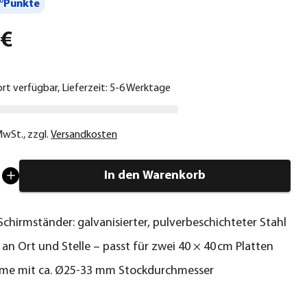
°Punkte
 €
ort verfügbar, Lieferzeit: 5-6 Werktage
 MwSt.
,
zzgl.
Versandkosten
In den Warenkorb
 Schirmständer: galvanisierter, pulverbeschichteter Stahl
t an Ort und Stelle – passt für zwei 40 × 40 cm Platten
rme mit ca. Ø25-33 mm Stockdurchmesser