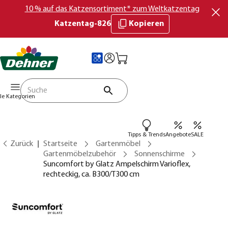
10 % auf das Katzensortiment* zum Weltkatzentag
Katzentag-826
Kopieren
lle Kategorien
Tipps & Trends
Angebote
SALE
Zurück
Startseite
Gartenmöbel
Gartenmöbelzubehör
Sonnenschirme
Suncomfort by Glatz Ampelschirm Varioflex,
rechteckig, ca. B300/T300 cm