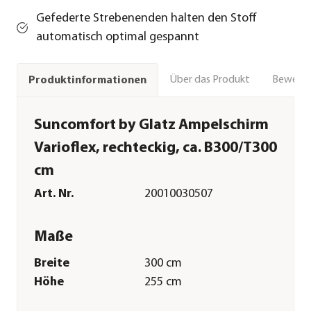
Gefederte Strebenenden halten den Stoff
automatisch optimal gespannt
Über das Produkt
Bewert
Produktinformationen
Suncomfort by Glatz Ampelschirm
Varioflex, rechteckig, ca. B300/T300
cm
Art. Nr.
20010030507
Maße
Breite
300 cm
Höhe
255 cm
Tiefe
300 cm