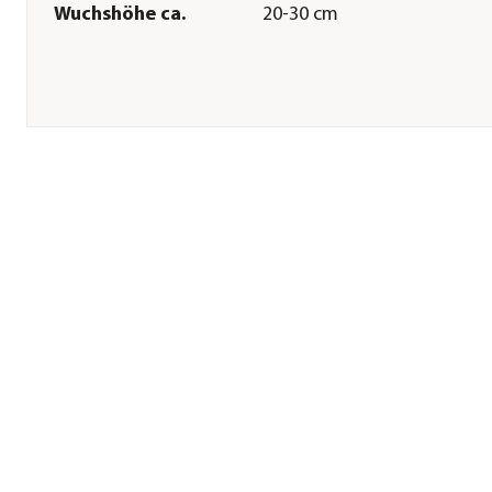
Wuchshöhe ca.
20-30 cm
Pflege
Standort
sonnig|halbschattig|schatt
Bodenbeschaffenheit
feucht|nährstoffreich|lehm
Teichzone
Zone 1: Uferzone|Zone 2:
Feuchtzone
Winterhart
Ja
Pflanzzeit
Frühjahr|Sommer
Herstellerangaben
Land
Deutschland
Firma
Dehner Gartencenter Gmb
Co. KG
E-Mail
service@dehner.de
Straße
Donauwörther Str.