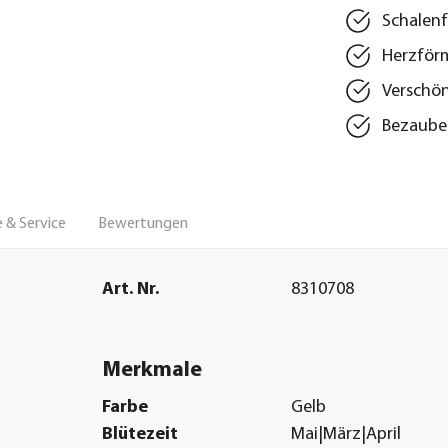
Schalenf
Herzförm
Verschö
Bezauber
 & Service
Bewertungen
Art. Nr.
8310708
Merkmale
Farbe
Gelb
Blütezeit
Mai|März|April