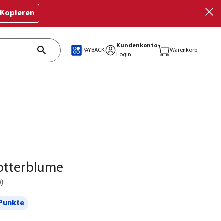
Kopieren
Kundenkonto
PAYBACK
Warenkorb
Login
tterblume
0
)
Punkte