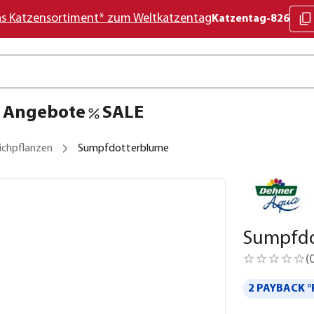
as Katzensortiment* zum Weltkatzentag
Katzentag-826
Angebote
SALE
ichpflanzen
Sumpfdotterblume
Sumpfdo
(
2 PAYBACK °