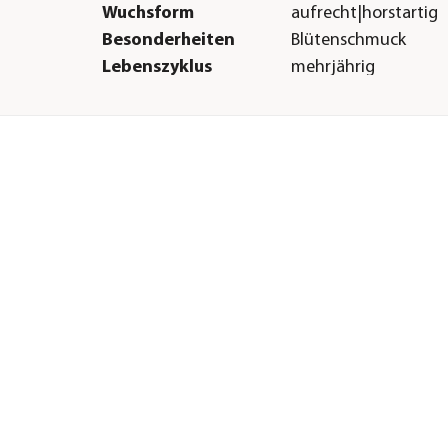
Wuchsform
aufrecht|horstartig
Besonderheiten
Blütenschmuck
Lebenszyklus
mehrjährig
Sonstiges
ig
Marke
Dehner Aqua
ig|sandig
Warnhinweis
Schwach giftig
H &