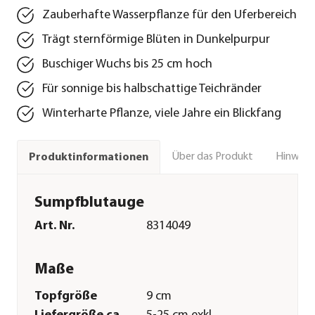
Zauberhafte Wasserpflanze für den Uferbereich
Trägt sternförmige Blüten in Dunkelpurpur
Buschiger Wuchs bis 25 cm hoch
Für sonnige bis halbschattige Teichränder
Winterharte Pflanze, viele Jahre ein Blickfang
Über das Produkt
Hinweise
Produktinformationen
Sumpfblutauge
Art. Nr.
8314049
Maße
Topfgröße
9 cm