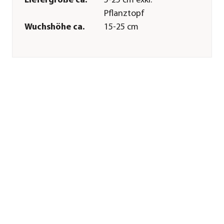
Liefergröße ca.
5-25 cm exkl.
Pflanztopf
Wuchshöhe ca.
15-25 cm
Merkmale
Farbe
Rot|Dunkelrot
Blütezeit
Juni|Juli
Wuchsform
aufrecht
Besonderheiten
Insektenfreundlich|Blütenschm
Lebenszyklus
mehrjährig
Pflege
Standort
sonnig
Bodenbeschaffenheit
feucht
Teichzone
Zone 2: Feuchtzone
Winterhart
Ja
Pflanzzeit
Frühjahr|Sommer
Sonstiges