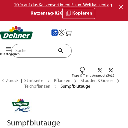
10 % auf das Katzensortiment* zum Weltkatzentag
Katzentag-826
Kopieren
lle Kategorien
Tipps & Trends
Angebote
SALE
Zurück
Startseite
Pflanzen
Stauden & Gräser
Teichpflanzen
Sumpfblutauge
Sumpfblutauge