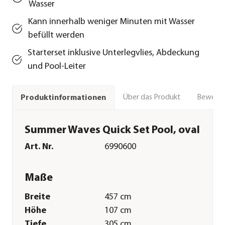
Wasser
Kann innerhalb weniger Minuten mit Wasser
befüllt werden
Starterset inklusive Unterlegvlies, Abdeckung
und Pool-Leiter
Über das Produkt
Bewert
Produktinformationen
Summer Waves Quick Set Pool, oval
Art. Nr.
6990600
Maße
Breite
457 cm
Höhe
107 cm
Tiefe
305 cm