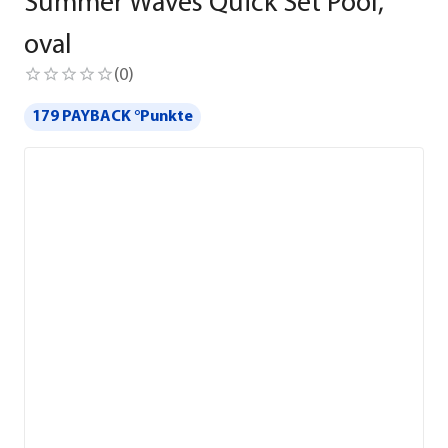
Summer Waves Quick Set Pool,
oval
(
0
)
179 PAYBACK °Punkte