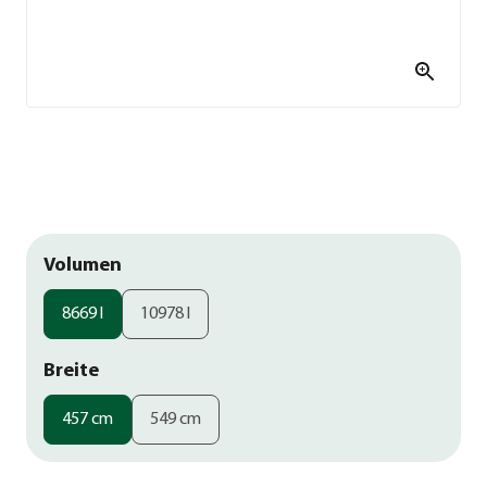
Volumen
8669 l
10978 l
Breite
457 cm
549 cm