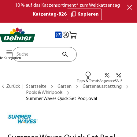
10 % auf das Katzensortiment* zum Weltkatzentag
Katzentag-826
Kopieren
lle Kategorien
Tipps & Trends
Angebote
SALE
Zurück
Startseite
Garten
Gartenausstattung
Pools & Whirlpools
Summer Waves Quick Set Pool, oval