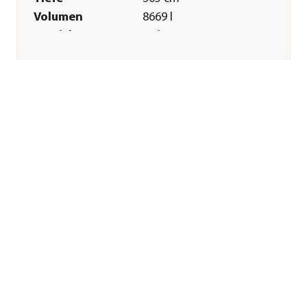
Volumen
8669 l
Gewicht
63 kg
Wandstärke
0,68 mm
Merkmale
Farbe
Blau
Materialien
PVC|Polyester|Metall
Oberfläche
Pulver-Beschichtung
Form
Oval
Technische Details
Fördermenge
3785 l/h
Sonstiges
Marke
Summer Waves
Lieferumfang
inkl. Unterlegvlies,
Abdeckung, Leiter,
Filtersystem,