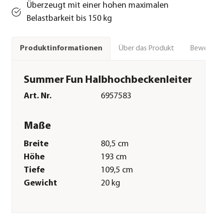
Überzeugt mit einer hohen maximalen
Belastbarkeit bis 150 kg
Über das Produkt
Bewert
Produktinformationen
Summer Fun Halbhochbeckenleiter
Art. Nr.
6957583
Maße
Breite
80,5 cm
Höhe
193 cm
Tiefe
109,5 cm
Gewicht
20 kg
Merkmale
Farbe
Silber|Weiß