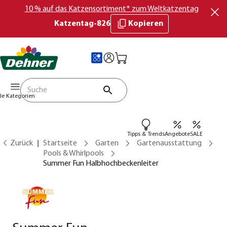
10 % auf das Katzensortiment* zum Weltkatzentag
Katzentag-826
Kopieren
lle Kategorien
Tipps & Trends
Angebote
SALE
Zurück
Startseite
Garten
Gartenausstattung
Pools & Whirlpools
Summer Fun Halbhochbeckenleiter