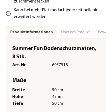
zusammenstecken
Kann bei mehr Platzbedarf jederzeit beliebig
erweitert werden
Über das Produkt
Bewert
Produktinformationen
Summer Fun Bodenschutzmatten,
8 Stk.
Art. Nr.
6957518
Maße
Breite
50 cm
Höhe
4 mm
Tiefe
50 cm
Gewicht
400 g