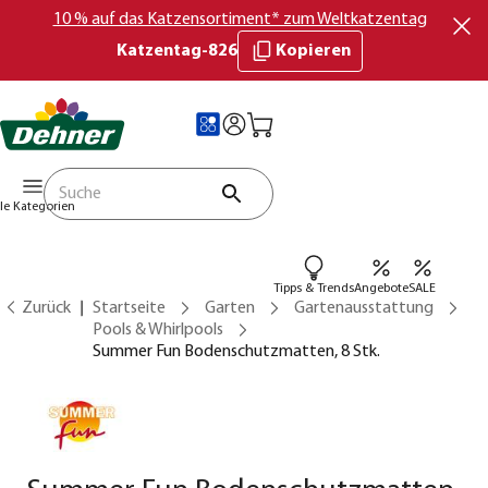
10 % auf das Katzensortiment* zum Weltkatzentag
Katzentag-826
Kopieren
lle Kategorien
Tipps & Trends
Angebote
SALE
Zurück
Startseite
Garten
Gartenausstattung
Pools & Whirlpools
Summer Fun Bodenschutzmatten, 8 Stk.