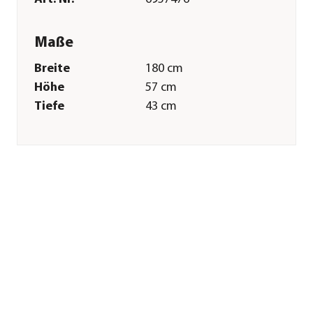
Maße
Breite
180 cm
Höhe
57 cm
Tiefe
43 cm
Durchmesser
80 mm
Gewicht
13,2 kg
Merkmale
Farbe
Silber
Materialien
Aluminium
Sonstiges
Marke
Summer Fun
Lieferumfang
exkl. Solarplane
Montagezustand
Lieferung erfolgt