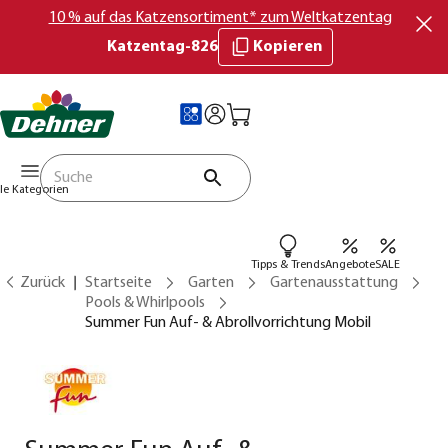
10 % auf das Katzensortiment* zum Weltkatzentag
Katzentag-826
Kopieren
lle Kategorien
Tipps & Trends
Angebote
SALE
Zurück
Startseite
Garten
Gartenausstattung
Pools & Whirlpools
Summer Fun Auf- & Abrollvorrichtung Mobil