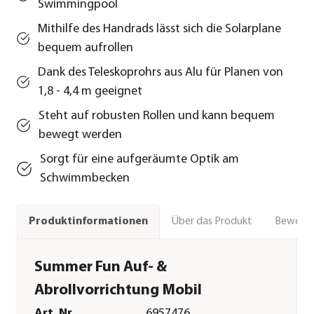
Swimmingpool
Mithilfe des Handrads lässt sich die Solarplane
bequem aufrollen
Dank des Teleskoprohrs aus Alu für Planen von
1,8 - 4,4 m geeignet
Steht auf robusten Rollen und kann bequem
bewegt werden
Sorgt für eine aufgeräumte Optik am
Schwimmbecken
Über das Produkt
Bewert
Produktinformationen
Summer Fun Auf- &
Abrollvorrichtung Mobil
Art. Nr.
6957476