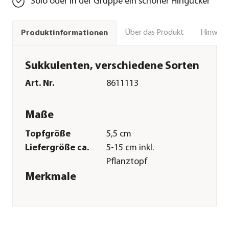
Solo oder in der Gruppe ein schöner Hingucker
Über das Produkt
Hinweise
Produktinformationen
Sukkulenten, verschiedene Sorten
Art. Nr.
8611113
Maße
Topfgröße
5,5 cm
Liefergröße ca.
5-15 cm inkl.
Pflanztopf
Merkmale
Farbe
Hellgrün|Grün|Dunkelgrün
Besonderheiten
sukkulent|pflegeleicht
Pflege