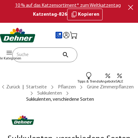
10 % auf das Katzensortiment* zum Weltkatzentag
Katzentag-826
Kopieren
lle Kategorien
Tipps & Trends
Angebote
SALE
Zurück
Startseite
Pflanzen
Grüne Zimmerpflanzen
Sukkulenten
Sukkulenten, verschiedene Sorten