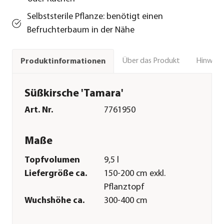
Selbststerile Pflanze: benötigt einen
Befruchterbaum in der Nähe
Über das Produkt
Hinweise
Produktinformationen
Süßkirsche 'Tamara'
Art. Nr.
7761950
Maße
Topfvolumen
9,5 l
Liefergröße ca.
150-200 cm exkl.
Pflanztopf
Wuchshöhe ca.
300-400 cm
Merkmale