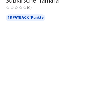
Süßkirsche 'Tamara'
(
0
)
18 PAYBACK °Punkte