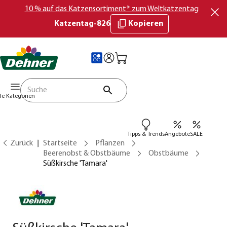
10 % auf das Katzensortiment* zum Weltkatzentag
Katzentag-826
Kopieren
lle Kategorien
Tipps & Trends
Angebote
SALE
Zurück
Startseite
Pflanzen
Beerenobst & Obstbäume
Obstbäume
Süßkirsche 'Tamara'