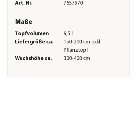
Art. Nr.
7657570
Maße
Topfvolumen
9,5 l
Liefergröße ca.
150-200 cm exkl.
Pflanztopf
Wuchshöhe ca.
300-400 cm
Merkmale
Blütezeit
April|Mai
Erntezeit
Juni
Befruchter
Befruchter
nötig|'Burlat'
Wuchsform
Busch
Pflege
Standort
sonnig|halbschattig