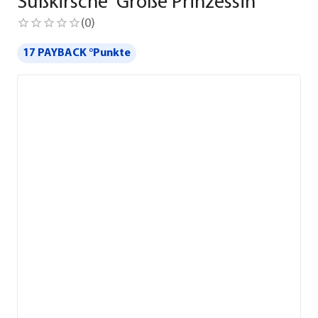
Süßkirsche 'Große Prinzessin'
(
0
)
17 PAYBACK °Punkte