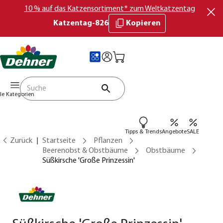
10 % auf das Katzensortiment* zum Weltkatzentag
Katzentag-826
Kopieren
lle Kategorien
Tipps & Trends
Angebote
SALE
Zurück
Startseite
Pflanzen
Beerenobst & Obstbäume
Obstbäume
Süßkirsche 'Große Prinzessin'